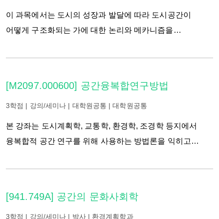
패키지(학생선택에 따라 R, Python, MATLAB 등을 이용할
충분히 인지하고 성찰하는 단계로 나아가도록 한다. 따라서
이 과목에서는 도시의 성장과 발달에 따라 도시공간이
수도 있음)를 이용하여 실제 자료에 분석방법을 적용하는
학생들은 구체적인 방법론뿐만 아니라 질적연구를 수행하는
어떻게 구조화되는 가에 대한 논리와 메카니즘을
실습을 할 기회를 갖는다.
데에 요구되는 제도적 사항과 태도 등 질적연구 과정과
이해하는데 필요한 이론과 사례를 다루게 된다. 특히 도시의
방법에 대한 종합적인 이해를 함양하게 될 것이다.
공간구조를 형성하는 경제⋅사회⋅문화 요소들을 고려한 심도
있는 이론들을 고찰한다. 또한 세계화, 정보화시대의
[M2097.000600] 공간융복합연구방법
네트워킹 속에서 성장하는 지역과 쇠퇴해가는 지역에서
도시공간이 어떻게 구조화되고, 조직되어나가는 가를
3학점 | 강의/세미나 | 대학원공통 | 대학원공통
분석하게 된다. 이 과목에서는 도시의 경제성장이
본 강좌는 도시계획학, 교통학, 환경학, 조경학 등지에서
도시내부의 공간구조를 어떻게 동태적으로 다양하게
융복합적 공간 연구를 위해 사용하는 방법론을 익히고
변화시키는 가를 이해하고, 더 나아가 서로 다른
응용하는 데 주안점을 둔다. 이에 먼저 공간데이터에
경제발달과정에서 도시공간구조에 영향을 미치고 있는
이용되는 기술통계 소개로부터 시작, 통계적 추리의 원칙,
정치적, 제도적 역할을 이해하고자 한다.
주요 검정방법, 그리고 이들이 실제에서 어떻게 사용되고
[941.749A] 공간의 문화사회학
있는지를 검토한다. 특히 통계적 가정이 충족되지 못하는
상황 및 공간데이터에 내재된 특성에서 비롯한 기존연구의
3학점 | 강의/세미나 | 박사 | 환경계획학과