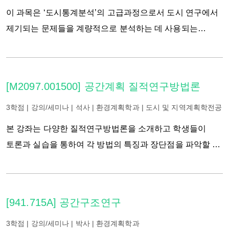
다층모형, 시계열 모형을 다룬다. 학생들이 이 모형들을
이 과목은 ‘도시통계분석’의 고급과정으로서 도시 연구에서
이용한 연구과제를 수행하며, 데이터 시각화를 통해 도시 및
제기되는 문제들을 계량적으로 분석하는 데 사용되는
조경 관련 의사결정에 관련된 함의를 도출하는 과제를
방법의 원리와 응용방법을 심도 있게 살펴보는 데 목적이
수행한다. 본 과목을 수강하기 위해서는 기초 통계 모형
있다. 이 과목을 수강한 학생들은 계량분석을 이용한 최신의
(OLS, Logistic Model)에 관한 이해가 필수적으로 요구된다.
도시 연구 논문들을 이해할 수 있고, 자신의 연구 질문에
[M2097.001500] 공간계획 질적연구방법론
맞는 자료와 분석방법을 이용하여 스스로 접근할 수 있는
능력을 갖추게 될 것이다. 세부적으로 고전적 선형회귀 모형,
3학점 | 강의/세미나 | 석사 | 환경계획학과 | 도시 및 지역계획학전공
일반화 선형모형(generalized linear models),
본 강좌는 다양한 질적연구방법론을 소개하고 학생들이
연립방정식모형(simultaneous equations models), 패널자료
토론과 실습을 통하여 각 방법의 특징과 장단점을 파악할 수
모형(panel data models), 다수준 회귀모형(multi-level
있도록 안내하고자 한다. 특히 도시계획 및 공간연구에서
regression models), 이산선택모형(discrete choice models),
자주 제기되는 문제와 이를 해결하기 위한 질적연구방법에
시계열분석(time series analysis), 공간계량분석(spatial
초점을 맞추어서 학생들이 본인의 연구과제를 수행할 때
[941.715A] 공간구조연구
econometrics) 등을 학습하게 된다. 수업시간을 통해 기본
적용할 수 있는 방법론들을 탐색하게 한다. 이를 통해
원리를 습득할 뿐만 아니라, 과제를 통해 Stata 등 통계
구체적인 테크닉은 물론 각 방법에 수반되는 윤리적 논쟁을
3학점 | 강의/세미나 | 박사 | 환경계획학과