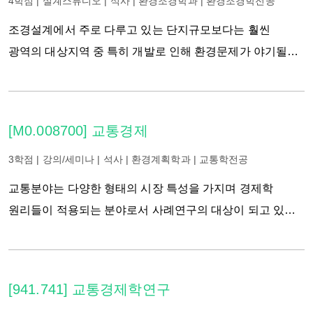
제3섹터 디벨로퍼(사회적 기업, 지역 커뮤니티 기업 등)의
4학점 | 설계스튜디오 | 석사 | 환경조경학과 | 환경조경학전공
역할이 매우 중요하다. 미국의 CDC (Community
조경설계에서 주로 다루고 있는 단지규모보다는 훨씬
Development Corporation)와 같은 (민간) 비영리 커뮤니티
광역의 대상지역 중 특히 개발로 인해 환경문제가 야기될
개발회사는 커뮤니티의 공공성을 고민하면서 개발회사로써
가능성이 높은 자연경관지역, 그리고 환경보전에 역점을
파이낸스와 부동산 시장, 지역 경제에 대한 이해를 바탕으로
두어야 할 환경을 대상으로 하여 광역조경계획(Regional
실질적인 솔루션을 제공한다. 본 과목은 1) 공공과 민간
Landscape Planning)의 계획방법을 활용하여 계획대안을
[M0.008700] 교통경제
부분의 역할과 책임, 2) 공공측면의 활용 가능 정책과
작성하는 스튜디오 과목이다. 이 과목에서는 특히 환경오염
한국에의 시사점, 3) 커뮤니티 개발을 위한 금융 전략, 4)
및 자연훼손이 심각해져 가는 우리나라의 실정에서
3학점 | 강의/세미나 | 석사 | 환경계획학과 | 교통학전공
서울시 특정 지역 (창신동, 신림동 등) 에 대한 지역 이슈
각종개발계획들이 환경적으로 건전하고 지속가능한 개발
교통분야는 다양한 형태의 시장 특성을 가지며 경제학
분석 및 전략을 다룬다.
(ESSD)이 될 수 있도록 친환경적 개발계획 대안들을
원리들이 적용되는 분야로서 사례연구의 대상이 되고 있다.
발견하고 적용해보는 데 초점을 맞추고자 한다. 본
본 교과목은 교통을 이해하는데 필요한 최소한의 경제학의
스튜디오에서는 국토환경종합계획, 환경보전도시
원리를 다룬다. 즉 관련된 미시경제학 이론들과 일부
(Ecopolis), 지속가능한 계획 및 설계(Sustainable planning
거시경제학을 다룬다. 그리고 이러한 경제학 개념들이 교통
[941.741] 교통경제학연구
and design), 생태관광계획, 그린네트워크계획, 국립공원,
분야에서 어떻게 사용되는지 보기 위해 관련 연구들을
도립공원, 그린벨트, 강유역개발, 쓰레기매립장 및