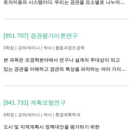
토지이용의 시스템이다. 우리는 경관을 요소별로 나누어
이해할 수도 있고. 시공간에서 구조를 지니는 하나의
시스템으로서 상호관계의 측면에서도 연구할 수 있다.
경관은 생태계의 시스템으로 기능한다. 식생과 토양이나
[951.707] 경관평가이론연구
물과 도시경관 사이에 관련성이 있기에 일관성을 인식하는
것은 공간을 인식하게 한다. 경관이 읽기 쉬울 때, 그것은
3학점 | 강의/세미나 | 박사 | 협동과정조경학
개인과 커뮤니티의 지속가능성에 기여한다. 그러므로
본 과목은 조경학분야에서 연구나 설계의 주대상이 되고
경관의 시스템적인 분석은 자연 생태 계획이나 사회적,
있는 경관을 이해하고 경관의 특성을 파악하는 여러 가지
문화적, 심리적 건강성 향상을 계획할 때 필수적이다. 강의는
방법들을 연구하는 과목이다. 이 과목에서는 경관의 질과
매주 진행되고 경관 체계 분석에 관한 주제를 연구하고
경관의 미적 가치에 대한 객관적 평가방법을 습득하고
토론한다. 토론에 참여하기 위해서, 학생들은 정해진 주제에
경관평가에 따른 기법상의 문제점들을 논의하고 경관의
[941.731] 계획모형연구
관한 발표를 정기적으로 준비해야 한다.
의미와 해석 등에 관해서도 다루게 될 것이다.
3학점 | 강의/세미나 | 박사 | 환경계획학과
도시 및 지역계획시 정책대안을 평가하기 위한