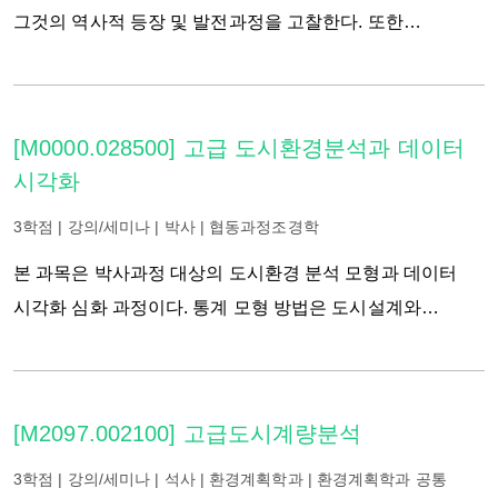
이해와 함께 시대적 변화에 따라 바람직한 계획법 및 제도를
그것의 역사적 등장 및 발전과정을 고찰한다. 또한
발전시켜 나갈 수 있는 능력을 함양한다.
공공계획의 논리적 정당성과 실천적 효율성의 문제를
살펴본 다음 20세기를 풍미한 다양한 공공계획 이론들을
공부한다. 이와 아울러 공공계획이론의 현재와 미래와
[M0000.028500] 고급 도시환경분석과 데이터
관련하여 협치와 사회자본에 관한 논의를 검토한다.
시각화
3학점 | 강의/세미나 | 박사 | 협동과정조경학
본 과목은 박사과정 대상의 도시환경 분석 모형과 데이터
시각화 심화 과정이다. 통계 모형 방법은 도시설계와
조경학을 포함한 다양한 학문 분야의 연구에서 광범위하게
이용되고 있다. 최근에는 빅데이터를 활용한 고급 모델링
기법이 개발 및 적용되고 있으며, 데이터 시각화 분석을 통한
[M2097.002100] 고급도시계량분석
분석과 해석의 고도화가 이루어지고 있다. 본 과정에서는
이러한 고급 모형 중 도시환경 분야에 적합한 공간회귀모형,
3학점 | 강의/세미나 | 석사 | 환경계획학과 | 환경계획학과 공통