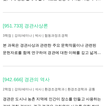
역동적인 환경 및 설계요소이다. 최근에는 외부공간에도 IoT
기술과 프로그래밍을 적용하여 환경변화에 반응하거나
상호작용이 가능한 설계요소의 도입이 증가하고 있다. 본
[951.733] 경관사상론
강좌는 가상현실(VR) 창작도구를 외부공간의 설계, 분석 및
평가도구로 활용하는 방법을 소개하고, 상호작용이 가능한
3학점 | 강의/세미나 | 박사 | 협동과정조경학
조경요소와 환경적 변화에 따른 경관을 시뮬레이션하여
본 과목은 경관사상과 관련한 주요 문학작품이나 관련된
설계과정에서 이를 효율적으로 활용하는 가상경관
문헌자료를 함께 연구하여 경관에 대한 이해를 깊고 넓게
설계기법을 탐구하는 것을 목표로 한다.
하는 것을 목적으로 한다. 이는 본인의 논문 연구주제에 대한
심층적 이해도를 높여줄 것으로 기대되며, 기존의 조경과
경관과 관련한 여러 지식과 실습들과 결합하여 보다
[942.666] 경관의 역사
이론적으로 충실한 연구결과를 도출하는데 도움을 줄
것으로 생각된다. 본 강좌는 경관과 관련한 고전들, 현대적
2학점 | 강의/세미나 | 석사 | 환경조경학과 | 환경조경학과 공통
철학 문헌들, 경관을 열린 관점으로 해석한 산문들 중에서
경관은 도시나 농촌 지역에 인간이 장소를 만들고 사용하는
주요부분을 발췌하여 함께 연구하고 생각을 발전시켜나갈