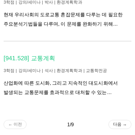
다루며 이러한 연구들로부터 도출되는 경험적인 발견들이
3학점 | 강의/세미나 | 박사 | 환경계획학과
주변지역계획, 농촌마을계획 등의 문제들을 갖고
어떤 정책적 시사점을 가지고 있는지를 고찰한다. 학생들은
현재 우리사회의 도로교통 혼잡문제를 다루는 데 필요한
조경계획을 수립하고 그 관리방안을 모색할 것이다. 이
본 강의를 통해 교통부문에서 기업에 대한 정부규제완화나
주요분석기법들을 다루며, 이 문제를 완화하기 위해
과목에서는 계획의 수립과정에서 지리정보체계(GIS)를
민영화와 같은 정책수단들, 독점, 외부효과, 공공재,
적용가능한 정책대안을 살펴본다.
활용하여 대상지 분석을 하게 됨으로 GIS활용법을
소득불평등 및 비대칭적 정보와 같은 시장실패 등에 대한
자연스럽게 습득하게 된다.
이해를 증진할 수 있으며 이들 문제에 대한 다양한
[941.528] 교통계획
해결방안들, 그리고 공공투자결정들에 대해 토대가 되는
방법론들 등에 대해 토의하면서 교통부문의 과거와 미래에
3학점 | 강의/세미나 | 석사 | 환경계획학과 | 교통학전공
대한 이해를 높일 수 있다. 또한 본 강의를 통해 교통부문이
산업화에 따른 도시화, 그리고 지속적인 대도시화에서
당면하고 있는 상황, 이들 상황을 개선하기 위해 채택해야 할
발생되는 교통문제를 효과적으로 대처할 수 있는
정책들, 그리고 교통부문이 당면할 미래 등에 대해 스스로
계획방법론의 습득을 위해, 도시교통문제의 특성분석,
관점을 세우고 결론을 도출할 수 있도록 그 토대를
도시성장에 따른 장래 교통수요예측, 교통수단의 특성과
마련하고자 한다.
소비자선택 행태, 대안의 성안과 비교평가분석 등에 관한
← 이전
다음 →
1/9
이론과 모형들을 연구한다.