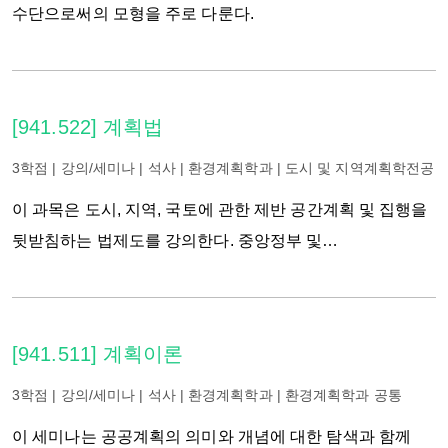
수단으로써의 모형을 주로 다룬다.
[941.522] 계획법
3학점 | 강의/세미나 | 석사 | 환경계획학과 | 도시 및 지역계획학전공
이 과목은 도시, 지역, 국토에 관한 제반 공간계획 및 집행을
뒷받침하는 법제도를 강의한다. 중앙정부 및
지방자치단체에 걸쳐 제정된 계획관련 법체계와 그것이
집행되는 행정체제의 실체적 내용 및 절차적 요건을
습득한다. 개별법의 내용 및 구조를 분석함과 동시에 개별법
[941.511] 계획이론
간의 관계를 공간환경에 관한 사회적 요구 및 정치적 여건의
맥락에서 살펴본다. 계획법제도의 발전과정을 함께
3학점 | 강의/세미나 | 석사 | 환경계획학과 | 환경계획학과 공통
살핌으로써 계획활동의 법적, 행정적 기반에 대한 체계적인
이 세미나는 공공계획의 의미와 개념에 대한 탐색과 함께