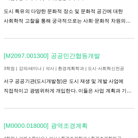
한계를 조명하며, 이어서 이러한 한계에 대응하는
도시 특유의 다양한 문화적 장소 및 문화적 공간에 대한
공간분석기법을 살피고 공간적 융복합 연구의 현재 동향을
사회학적 고찰을 통해 궁극적으로는 사회⋅문화적 차원의
알아본다. 학기말이면 학생들은 (1) 정량적 방법이 어떤
공공계획이 지향해야 할 가치와 목표, 방법 등을 깊이
이슈에 적절하며, 그렇다면 구체적으로 어떤 방법을
성찰하는데 기여하고자 하는 과목이다. 분석의 대상이 될
사용해야 하는지 이해하고, (2) 정량적인 융복합 연구에
공간형태는 주거, 상업, 레저, 숙박, 휴식, 친교, 정보, 교통,
[M2097.001300] 공공민간협동개발
사용되는 소프트웨어 패키지(통계 및 GIS)를 원활히 다루며,
학습, 예술 등 도시의 일상적 삶의 영역 전반에 걸쳐 있는데,
(3) 선행연구에 이용된 정량적 방법들을 비판적으로
아파트, 골목길, 공장, 백화점, 쇼핑몰, 편의점, 공연장,
3학점 | 강의/세미나 | 석사 | 환경계획학과 | 도시·사회혁신전공
검토하는 능력을 배양하는 동시에 (4) 특정 방법론을 접할 때
갤러리, 박물관, 캠퍼스, 도서관, 스타디움, 공원, 호텔,
서구 공공기관(도시개발청)은 도시 재생 및 개발 사업에
그것에서 보다 많은 정보를 얻을 수 있게 된다.
지하철, 공항 등이 집중적으로 분석될 것이다.
직접적이고 광범위하게 개입한다. 이들은 사업 계획과 기획,
선행이수과목은 없으나 기초통계에 대한 사전지식이 다소
파이낸스, 개발 후 관리 및 운영 각 단계에 능동적으로
필요하다.
참여하며 민간 디벨로퍼와 협상을 통해 공동(Joint Venture)
로 사업을 수행한다. 이러한 개발 방식을 공공민간협동개발
[M0000.018000] 광역조경계획
(Public Private Development)라 한다. PPD 방식에서는