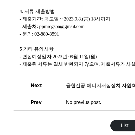
4. 서류 제출방법
-
제출기간
:
공고일
~ 2023.9.8.(
금
) 18
시까지
-
제출처
: ppmrcgspa@gmail.com
-
문의
: 02-880-8591
5
기타 유의사항
-
면접예정일자
2023
년
09
월
11
일
(
월
)
-
제출된 서류는 일체 반환되지 않으며
,
제출서류가 사실
Next
Prev
No previus post.
List