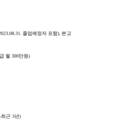
2023.08.31.
졸업예정자 포함
),
본교
급 월
300
만원
)
)
-
최근
3
년
)