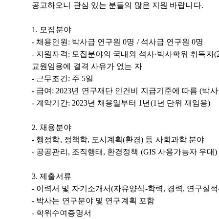
공고하오니 관심 있는 분들의 많은 지원 바랍니다
.
1. 모집분야
- 채용인원
:
박사급 연구원
0
명
/
석사급 연구원
0
명
- 지원자격
:
모집분야의 국내외 석사
·
박사학위 취득자
(
교원임용에 결격 사유가 없는 자
- 근무조건
:
주
5
일
- 급여
: 2023
년 연구재단 인건비 지급기준에 따름
(
박사
- 계약기간
: 2023
년 채용일부터
1
년
(1
년 단위 재임용
)
2. 채용분야
- 행정학
,
정책학
,
도시계획
(
환경
)
등 사회과학 분야
- 공공관리
,
조직행태
,
환경정책
(GIS
사용가능자 우대
3. 제출서류
-
이력서 및 자기소개서
(
자유양식
-
학력
,
경력
,
연구실적
- 박사는 연구분야 및 연구계획 포함
-
학위수여증명서