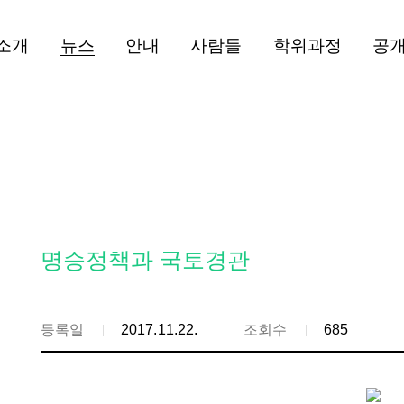
소개
뉴스
안내
사람들
학위과정
공
명승정책과 국토경관
등록일
2017.11.22.
조회수
685