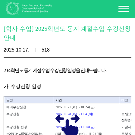
[학사 수업] 2025학년도 동계 계절수업 수강신청
안내
2025.10.17.
518
2025
학년도 동계 계절수업 수강신청 일정을 안내드립니다.
가
.
수강신청 일정
일정
기간
비고
예비수강신청
2025. 10. 21.(
화
)
∼
10. 24.(
금
)
수강신청
2025. 10. 28.(
화
)
∼
11. 4.(
화
)
토
·
일요일
선착순 수
수강신청 변경
2025. 11. 12.(
수
)
∼
11. 14.(
금
)
마감시
수업료 고지서 출력 및 수업료 납부
(1
차
) 2025. 11. 19.(
수
)
∼
11. 24.(
월
)
은행 수납