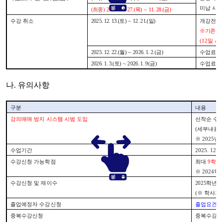
미납 시 
(
최종
)
2025. 11. 27.(
목
)
∼
11. 28.(
금
)
수강 취소
2025. 12. 13.(
토
)
∼
12. 21.(
일
)
개강전
,
※
기존 계
(12
일 
2025. 12. 22.(
월
)
∼
2026. 1. 2.(
금
)
수업료
2
2026. 1. 3.(
토
)
∼
2026. 1. 9(
금
)
수업료
1
나
.
유의사항
구분
내용
강의매매 방지 시스템 시범 도입
선착순 수
(
세부내용 
※
2025
년
수업기간
2025. 12. 2
수강신청 가능학점
최대
9
학점
※
2024
학
수강신청 및 재이수
2025
학년
(
※
학사과
졸업예정자 수강신청
졸업요건 충
중복수강신청
중복수강신