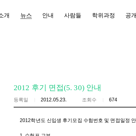
소개
뉴스
안내
사람들
학위과정
공
2012 후기 면접(5. 30) 안내
등록일
2012.05.23.
조회수
674
2012학년도 신입생 후기모집 수험번호 및 면접일정 
1. 수험표 교부