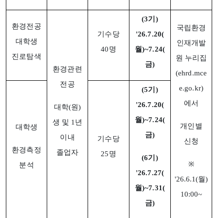
(3기)
환경전공
국립환경
기수당
'26.7.20(
대학생
인재개발
40명
월)~7.24(
진로탐색
원 누리집
금)
환경관련
(ehrd.mce
전공
e.go.kr)
(5기)
에서
'26.7.20(
대학(원)
월)~7.24(
생 및 1년
개인별
대학생
금)
이내
기수당
신청
환경측정
졸업자
25명
(6기)
※
분석
'26.7.27(
'26.6.1(월)
월)~7.31(
10:00~
금)