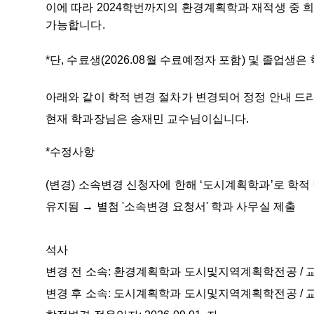
이에 따라
2024학번까지의 환경계획학과 재적생 중 
가능합니다.
*단, 수료생(2026.08월 수료예정자 포함) 및 졸업생
아래와 같이
학적 변경 절차가 변경되어 정정 안내 드
현재 학과장님은 송재민 교수님
이십니다.
*
수정사항
(
변경
)
소속변경 신청자에 한해
‘
도시계획학과
’
로 학적
유지됨 → 별첨 '소속변경 요청서' 학과 사무실 제출
석사
변경 전 소속: 환경계획학과 도시및지역계획학전공 / 
변경 후 소속: 도시계획학과 도시및지역계획학전공 / 