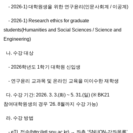
- 2026-1)
대학원생을 위한 연구윤리
(
인문사회계
/
이공계
)
- 2026-1) Research ethics for graduate
students(Humanities and Social Sciences / Science and
Engineering)
나
.
수강 대상
- 2026
학년도
1
학기 대학원 신입생
-
연구윤리 교과목 및 온라인 교육을 미이수한 재학생
다
.
수강 기간
: 2026. 3. 3.(
화
) ~ 5. 31.(
일
) (
※
BK21
참여대학원생의 경우
'26. 8
월까지 수강 가능
)
라
.
수강 방법
- eTL
접속
(http://etl.snu.ac.kr)
→
좌측
‘SNUON-
강좌목록
’