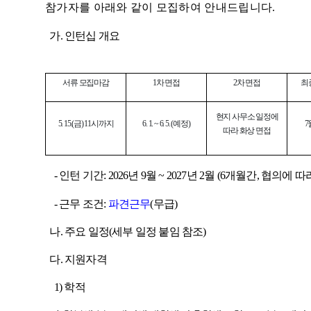
참가자를 아래와 같이 모집하여 안내드립니다.
가. 인턴십 개요
서류 모집마감
1차 면접
2차 면접
최
현지 사무소 일정에
5. 15.(금) 11시까지
6. 1. ~ 6. 5. (예정)
7
따라 화상 면접
- 인턴 기간: 2026년 9월 ~ 2027년 2월 (6개월간, 협의에
- 근무 조건:
파견근무
(무급)
나.
주요 일정(세부 일정 붙임 참조)
다
. 지원자격
1) 학적