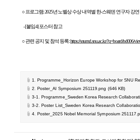
○ 프로그램: 2025년 노벨상 수상 내역별 한-스웨덴 연구자 강연
- [붙임4] 포스터 참고
○ 관련 공지 및 참석 등록:
https://snurnd.snu.ac.kr/?q=board/bd006/v
1. Programme_Horizon Europe Workshop for SNU Re
2. Poster_AI Symposium 251119.png
(646 KB)
3-1. Programme_Sweden Korea Research Collaborati
3-2. Poster List_Sweden Korea Research Collaborati
4. Poster_2025 Nobel Memorial Symposium 251117.