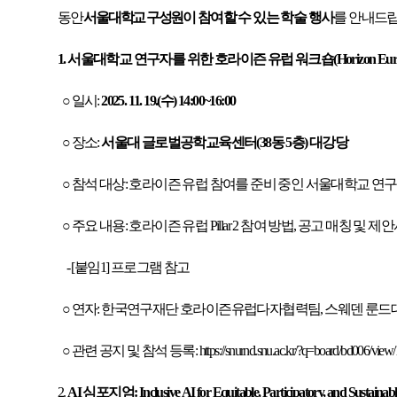
동안
서울대학교 구성원
이 참여할 수 있는 학술 행사
를 안내드립
1. 서울대학교 연구자를 위한 호라이즌 유럽 워크숍(Horizon Europe Work
○ 일시:
2025. 11. 19.(수) 14:00~16:00
○ 장소:
서울대 글로벌공학교육센터(38동 5층) 대강당
○ 참석 대상: 호라이즌 유럽 참여를 준비 중인 서울대학교 연구
○ 주요 내용: 호라이즌 유럽 Pillar 2 참여 방법, 공고 매칭 및 제
- [붙임1] 프로그램 참고
○ 연자: 한국연구재단 호라이즌유럽다자협력팀, 스웨덴 룬드대 Ke
○ 관련 공지 및 참석 등록:
https://snurnd.snu.ac.kr/?q=board/bd006/view
2.
AI 심포지엄: Inclusive AI for Equitable, Participatory, and Sustainabl