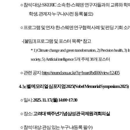
○ 참석 대상: SKERIC 소속 한-스웨덴 연구자들과의 교류와 학
학생, 관계자 누구나(사전 등록 불요)
○ 프로그램 및 연자: 한-스웨덴 연구협력 사례 및 펀딩 기회 소
- [붙임3] 프로그램 및 포스터 목록* 참고
* 1) Climate change and green transformation, 2) Precision health, 3) 
society, 5) Artificial intelligence 5개 주제 38개 포스터
○ 관련 공지:
https://snurnd.snu.ac.kr/?q=board/bd006/view/12405
4. 노벨 메모리얼 심포지엄 2025(Nobel Memorial Symposium 2025)
○ 일시:
2025. 11. 17.(월) 14:00~17:30
○ 장소:
고려대 백주년기념삼성관 국제원격회의실
○ 참석 대상: 관심 있는 누구나(등록 필수)