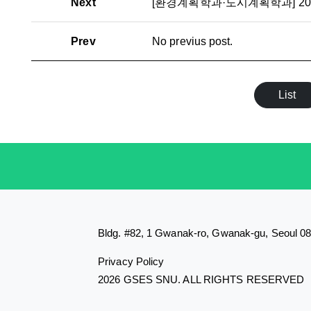
Next
[환경계획학과·도시계획학과] 2
Prev
No previus post.
List
Bldg. #82, 1 Gwanak-ro, Gwanak-gu, Seoul 0
Privacy Policy
2026 GSES SNU. ALL RIGHTS RESERVED