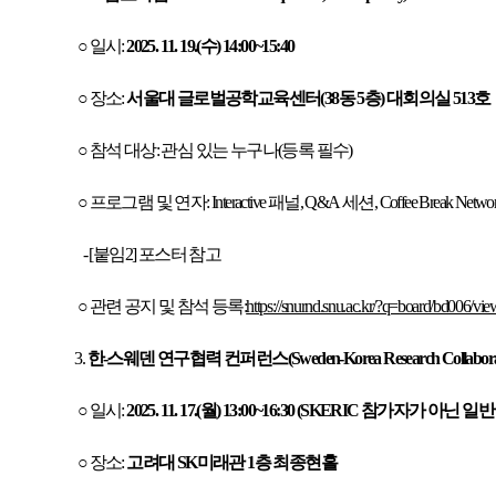
○ 일시:
2025. 11. 19.(수) 14:00~15:40
○ 장소:
서울대 글로벌공학교육센터(38동 5층) 대회의실 513호
○ 참석 대상: 관심 있는 누구나(등록 필수)
○ 프로그램 및 연자: Interactive 패널, Q&A 세션, Coffee Break Networ
- [붙임2] 포스터 참고
○ 관련 공지 및 참석 등록:
https://snurnd.snu.ac.kr/?q=board/bd006/vi
3.
한-스웨덴 연구협력 컨퍼런스(Sweden-Korea Research Collaboratio
○ 일시:
2025. 11. 17.(월) 13:00~16:30 (SKERIC 참가자가 
○ 장소:
고려대 SK미래관 1층 최종현홀