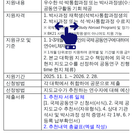
지원내용
우수한 석
·
박통합과정 또는 박사과정생
(
수료
공동연구활동 기회 제공
지원자격
1.
박사과정 재학생
(
석박사통합과정생의 경
2.
박사과정 또는 석
·
박사통합과정
수료자
(
※
국제협력본부
SAP(Study Abroad Program)
및 장기해
※
BK21
사업 참여대학원생이 아니여도 지원 가능
지원규모 및
1.
1~3
개월
기간동안의 국제 공동연구에 대하여
기준
연수비
,
체재비
)
※
1
개월 단위로만 지원
하며 권역별 및 기간별 지원 금액
2.
본교 대학원 지도교수 책임하에 외국 대
현지 지도교수를 선정하여 공동연구 진행
(
time
현지 체류
)
지원기간
2025. 11. 1. ~ 2026. 2. 28.
신청방법
각 대학에서 취합하여
공문으로 제출
선정방법
지도교수가 추천하는 연수자에 대해 예산 
제출서류
1.
추천자 서류 일체
[1.
국제공동연구 신청서
(
서식
), 2.
국제 공
지도교수 추천서
(
자유형식
), 4.
상대 기관 
석사 및 박사과정 성적 증명서 각
1
부
, 6.
재
등록 납부확인서
)
2.
추천내역 총괄표(엑셀 작성)