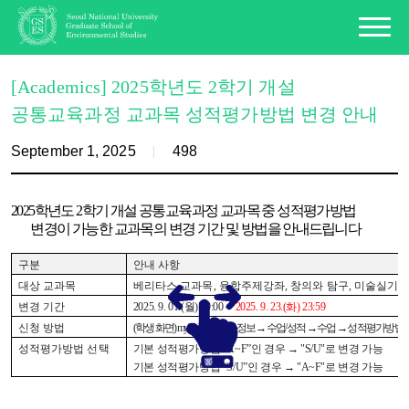
[Academics] 2025학년도 2학기 개설
공통교육과정 교과목 성적평가방법 변경 안내
September 1, 2025
498
2025학년도 2학기 개설 공통교육과정 교과목 중 성적평가방법
변경이 가능한 교과목의 변경 기간 및 방법을
안내드립니다
구분
안내 사항
대상 교과목
베리타스 교과목
,
융합주제강좌
,
창의와 탐구
,
미술실기
,
변경 기간
2025. 9. 01.(
월
) 09:00 ~
2025. 9. 23.(
화
) 23:59
신청 방법
(
학생 화면
) mySNU
→
학사정보
→
수업
/
성적
→
수업
→
성적평가방법
성적평가방법 선택
기본 성적평가방법
“A~F”
인 경우
→
"S/U"
로 변경 가능
기본 성적평가방법
“S/U”
인 경우
→
"A~F"
로 변경 가능