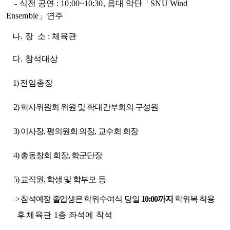
- 식전 공연 : 10:00~10:30, 음대 악단「SNU Wind
Ensemble」연주
나. 장 소 : 체육관
다.
참석대상
1)
전임총장
2) 학사위원회 위원 및 확대간부회의 구성원
3) 이사장, 평의원회 의장, 교수회 회장
4) 총동창회 회장, 학군단장
5) 교직원, 학생 및 학부모 등
> 참석예정 졸업생은
학위수여식 당일
10:00까지
학위복 착용
후
체육관 1층 좌석에 착석