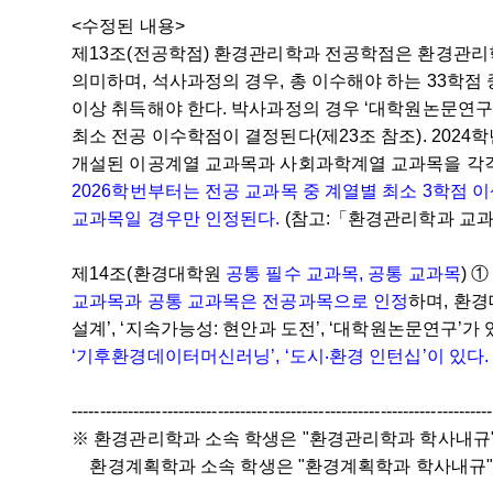
<수정된 내용>
제13조(전공학점)
환경관리학과 전공학점은 환경관리
의미하며, 석사과정의 경우, 총 이수해야 하는 33학점
이상 취득해야 한다. 박사과정의 경우 ‘대학원논문연구’
최소 전공 이수학점이 결정된다(제23조 참조). 20
개설된 이공계열 교과목과 사회과학계열 교과목을 각각 
2026학번부터는 전공 교과목 중 계열별 최소 3학점
교과목일 경우만 인정된다.
(참고:「환경관리학과 교
제14조(환경대학원
공통 필수 교과목, 공통 교과목
)
①
교과목과 공통 교과목은 전공과목으로 인정
하며, 환경
설계’, ‘지속가능성: 현안과 도전’, ‘대학원논문연구’가 
‘기후환경데이터머신러닝’, ‘도시‧환경 인턴십’이 있다.
---------------------------------------------------------------------------
※ 환경관리학과 소속 학생은 "환경관리학과 학사내규
환경계획학과 소속 학생은 "환경계획학과 학사내규"